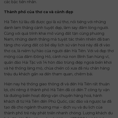
các bậc tiền nhân.
Thành phố của thơ ca và cảnh đẹp
Hà Tiên từ lâu đã được gọi là xứ thơ, nổi tiếng với những
danh lam thắng cảnh tuyệt đẹp, làm say đắm lòng người.
Cùng với quá trình khai mở vùng đất tận cùng phương
Nam, những danh thắng mà tuyệt tác thiên nhiên đã ban
tặng cho vùng đất có bề dày lịch sử văn hoá này đã đi vào
thơ ca, là niềm tự hào của người dân Hà Tiên. Với vẻ đẹp thơ
mộng của đầm Đông Hồ, cảnh núi non Bình San hùng vĩ,
quần đảo Hải Tặc với 14 hòn đảo trùng điệp ngoài biển khơi
và hệ thống lăng mộ, chùa chiền cổ xưa đã níu chân hàng
triệu du khách gần xa đến tham quan, chiêm bái.
Hiện nay hệ thống giao thông đi và đến Hà Tiên rất thuận
lợi, chỉ riêng ở thành phố Hà Tiên đã có đến 7 công ty vận
tải đường biển hoạt động vận chuyển hàng hoá, hành
khách đi từ Hà Tiên đến Phú Quốc, các đảo và ngược lại đã
tạo đà cho ngành thương mại – dịch vụ và du lịch của
thành phố trẻ này phát triển nhanh chóng. Lượng khách du