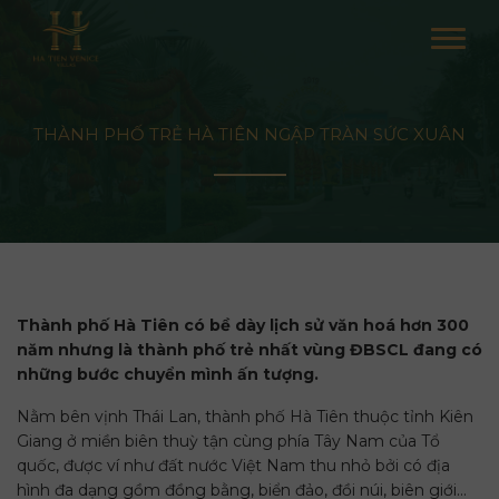
THÀNH PHỐ TRẺ HÀ TIÊN NGẬP TRÀN SỨC XUÂN
Thành phố Hà Tiên có bề dày lịch sử văn hoá hơn 300
năm nhưng là thành phố trẻ nhất vùng ĐBSCL đang có
những bước chuyển mình ấn tượng.
Nằm bên vịnh Thái Lan, thành phố Hà Tiên thuộc tỉnh Kiên
Giang ở miền biên thuỳ tận cùng phía Tây Nam của Tổ
quốc, được ví như đất nước Việt Nam thu nhỏ bởi có địa
hình đa dạng gồm đồng bằng, biển đảo, đồi núi, biên giới…