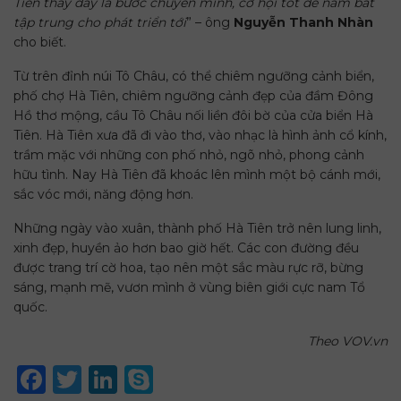
Tiên thấy đây là bước chuyển mình, cơ hội tốt để nắm bắt
tập trung cho phát triển tới
” – ông
Nguyễn Thanh Nhàn
cho biết.
Từ trên đỉnh núi Tô Châu, có thể chiêm ngưỡng cảnh biển,
phố chợ Hà Tiên, chiêm ngưỡng cảnh đẹp của đầm Đông
Hồ thơ mộng, cầu Tô Châu nối liền đôi bờ của cửa biển Hà
Tiên. Hà Tiên xưa đã đi vào thơ, vào nhạc là hình ảnh cổ kính,
trầm mặc với những con phố nhỏ, ngõ nhỏ, phong cảnh
hữu tình. Nay Hà Tiên đã khoác lên mình một bộ cánh mới,
sắc vóc mới, năng động hơn.
Những ngày vào xuân, thành phố Hà Tiên trở nên lung linh,
xinh đẹp, huyền ảo hơn bao giờ hết. Các con đường đều
được trang trí cờ hoa, tạo nên một sắc màu rực rỡ, bừng
sáng, mạnh mẽ, vươn mình ở vùng biên giới cực nam Tổ
quốc.
Theo VOV.vn
Facebook
Twitter
LinkedIn
Skype