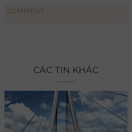
COMMENT
CÁC TIN KHÁC
21 DỰ ÁN XÂY DỰNG APEC HƠN 137.000 TỶ ĐỒNG LỌT TOP