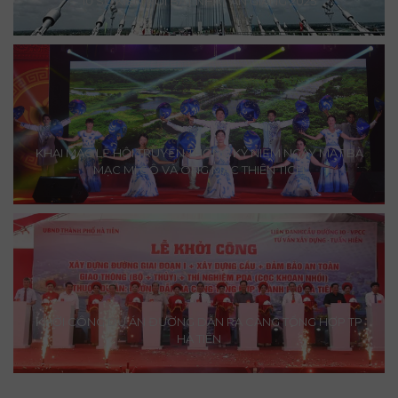
10 SỰ KIỆN NỔI BẬT NHẤT AN GIANG 2025
KHAI MẠC LỄ HỘI TRUYỀN THỐNG KỶ NIỆM NGÀY MẤT BÀ
MẠC MI CÔ VÀ ÔNG MẠC THIÊN TÍCH
KHỞI CÔNG DỰ ÁN ĐƯỜNG DẪN RA CẢNG TỔNG HỢP TP
HÀ TIÊN