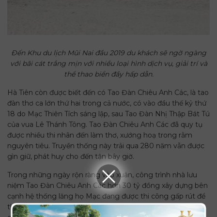
Đến Khu du lịch Mũi Nai đầu 2019 du khách sẽ ngờ ngàng
với bãi cát trắng mịn với nhiều loại hình dịch vụ, giải trí và
thể thao biển đầy hấp dẫn.
Hà Tiên còn được biết đến có Tao Đàn Chiêu Anh Các, là tao
đàn thơ ca lớn thứ hai trong cả nước, có vào đầu thế kỷ thứ
18 do Mạc Thiên Tích sáng lập, sau Tao Đàn Nhị Thập Bát Tú
của vua Lê Thánh Tông. Tao Đàn Chiêu Anh Các đã quy tụ
được nhiều thi nhân đến làm thơ, xướng hoạ trong rằm
nguyên tiêu. Truyền thống này trải qua 280 năm vẫn được
gìn giữ, phát huy cho đến tận bây giờ.
Trong những ngày rộn ràng vào xuân, công trình nhà lưu
niệm Tao Đàn Chiêu Anh Các hơn 30 tỷ đồng xây dựng bên
cạnh hệ thống lăng họ Mạc đang được thi công gấp rút để
thi nhân trong cả nước tề tựu về đây, sống trong không