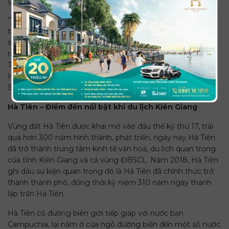
gian đậm chất văn thơ vào dịp tết nguyên tiêu năm nay.
“Trước đây, lễ hội Tao Đàn Chiêu Anh Các, các văn thơ đều
tập trung ở ngoài công viên, còn năm nay tất cả văn nghệ
sỹ sẽ tập trung tại nhà kỷ niệm tao đàn ở lăng Mạc Cửu. Tôi
rất tự hào. Lúc tôi còn nhỏ, Hà Tiên rất hoang sơ, tới giờ Hà
Tiên rất khang trang và tự hào cho dân Hà Tiên” – ông
Huỳnh Văn Năm, thành viên Ban Bảo vệ di tích núi Bình
San cho biết.
Hà Tiên – Điểm đến nổi bật khi du lịch Kiên Giang
Vùng đất Hà Tiên được khai mở vào đầu thế kỷ thứ 17, trải
qua hơn 300 năm hình thành, phát triển, ngày nay Hà Tiên
đã trở thành trung tâm kinh tế văn hoá, du lịch quan trọng
của tỉnh Kiên Giang và cả vùng ĐBSCL. Năm 2018, Hà Tiên
ghi dấu sự kiện quan trọng đó là Hà Tiên đã chính thức trở
thành thành phố, đồng thời kỷ niệm 310 năm ngày thành
lập trấn Hà Tiên.
Hà Tiên có đường biên giới tiếp giáp với nước bạn
Campuchia, lại nằm ở cửa ngõ đường biển đến một số nước