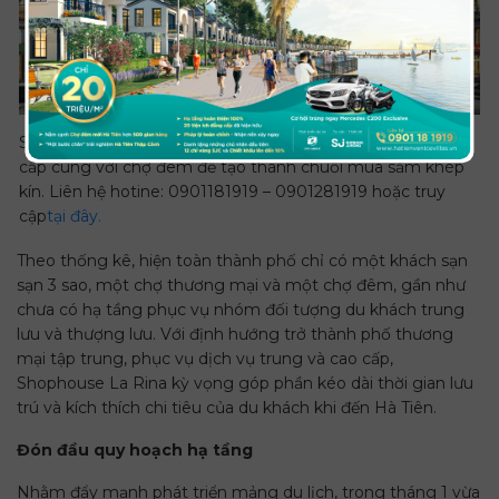
Shophouse đự kiến quy tụ dịch vụ mua sắm, du lịch cao
cấp cùng với chợ đêm để tạo thành chuỗi mua sắm khép
kín. Liên hệ hotine: 0901181919 – 0901281919 hoặc truy
cập
tại đây.
Theo thống kê, hiện toàn thành phố chỉ có một khách sạn
sạn 3 sao, một chợ thương mại và một chợ đêm, gần như
chưa có hạ tầng phục vụ nhóm đối tượng du khách trung
lưu và thượng lưu. Với định hướng trở thành phố thương
mại tập trung, phục vụ dịch vụ trung và cao cấp,
Shophouse La Rina kỳ vọng góp phần kéo dài thời gian lưu
trú và kích thích chi tiêu của du khách khi đến Hà Tiên.
Đón đầu quy hoạch hạ tầng
Nhằm đẩy mạnh phát triển mảng du lịch, trong tháng 1 vừa