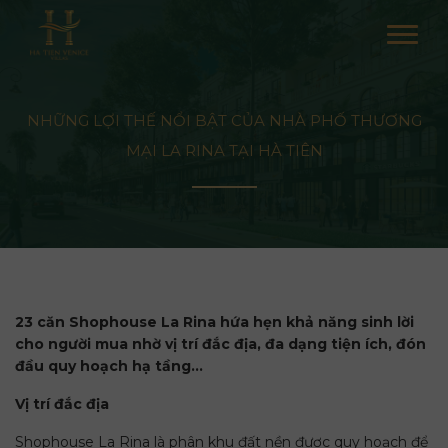
NHỮNG LỢI THẾ NỔI BẬT CỦA NHÀ PHỐ THƯƠNG
MẠI LA RINA TẠI HÀ TIÊN
23 căn Shophouse La Rina hứa hẹn khả năng sinh lời
cho người mua nhờ vị trí đắc địa, đa dạng tiện ích, đón
đầu quy hoạch hạ tầng…
Vị trí đắc địa
Shophouse La Rina là phân khu đất nền được quy hoạch để