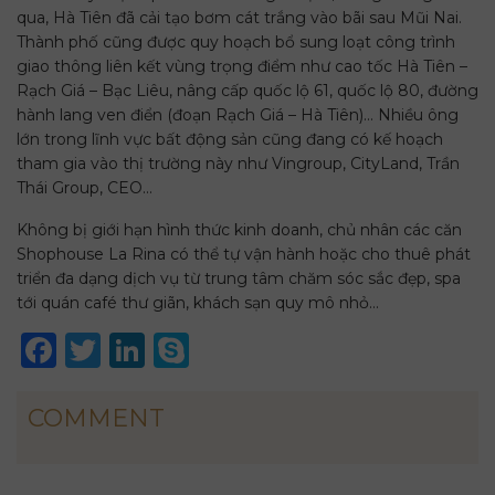
qua, Hà Tiên đã cải tạo bơm cát trắng vào bãi sau Mũi Nai.
Thành phố cũng được quy hoạch bổ sung loạt công trình
giao thông liên kết vùng trọng điểm như cao tốc Hà Tiên –
Rạch Giá – Bạc Liêu, nâng cấp quốc lộ 61, quốc lộ 80, đường
hành lang ven điển (đoạn Rạch Giá – Hà Tiên)… Nhiều ông
lớn trong lĩnh vực bất động sản cũng đang có kế hoạch
tham gia vào thị trường này như Vingroup, CityLand, Trần
Thái Group, CEO…
Không bị giới hạn hình thức kinh doanh, chủ nhân các căn
Shophouse La Rina có thể tự vận hành hoặc cho thuê phát
triển đa dạng dịch vụ từ trung tâm chăm sóc sắc đẹp, spa
tới quán café thư giãn, khách sạn quy mô nhỏ…
Facebook
Twitter
LinkedIn
Skype
COMMENT