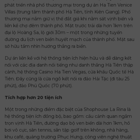
phát triển nhà phố thương mại trong dự án Ha Tien Venice
Villas (trung tâm thành phố Hà Tiên, tỉnh Kiên Giang). Phố
thương mại nắm giữ vị thế đắt giá khi nằm sát vịnh biển và
liền kề chợ đêm thành phố. Mặt trước trải dài hơn 1km trên
đại lộ Hoàng Sa, lộ giới 30m – một trong những tuyến
đường du lịch ven biển huyết mạch của thành phố. Mặt sau
sở hữu tầm nhìn hướng thẳng ra biển.
Dự án liền kề với hệ thống tiện ích hiện hữu và dễ dàng kết
nối với các địa danh nổi tiếng như danh thắng Hà Tiên thập
cảnh, hệ thống Casino Ha Tien Vegas, cửa khẩu Quốc tế Hà
Tiên. Đây cũng là cửa ngõ kết nối ra đảo Hải Tặc (đi tàu 25
phút), đảo Phú Quốc (70 phút).
Tích hợp hơn 20 tiện ích
Một trong những điểm đặc biệt của Shophouse La Rina là
hệ thống tiện ích đồng bộ, bao gồm: cầu cảnh quan ngắm
trọn vịnh Hà Tiên, đường dạo bộ ven biển dài hơn 1km, hồ
bơi vô cực, sân tennis, sân tập golf trên không, nhà hàng,
khu café, quảng trường Phục Hưng, công viên nghệ thuật