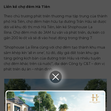
Liền kề chợ đêm Hà Tiên
Theo chủ trương phát triển thương mại tập trung của thành
phố Hà Tiên, chợ đêm hiện hữu tại đường Trần Hầu sẽ được
dời về khu đô thị mới Hà Tiên, liền kề Shophouse La
Rina. Chợ đêm mới do JAM tư vấn và phát triển, dự kiến có
gần 200 ki-ốt và sẽ đi vào hoạt động trong tháng 7.
“Shophouse La Rina cùng với chợ đêm tạo thành khu mua
sắm khép kín ‘all in one’, từ đó, đẩy giá đất toàn khu gia
tăng giống kịch bản của đường trần Hầu và nhiều tuyến
chợ đêm khác trên cả nước”, đại diện Công ty C&T – đơn vị
phát triển dự án – nhận định.