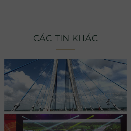
CÁC TIN KHÁC
21 DỰ ÁN XÂY DỰNG APEC HƠN 137.000 TỶ ĐỒNG LỌT TOP
10 SỰ KIỆN NỔI BẬT NHẤT AN GIANG 2025