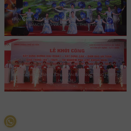
KHAI MẠC LỄ HỘI TRUYỀN THỐNG KỶ NIỆM NGÀY MẤT BÀ
MẠC MI CÔ VÀ ÔNG MẠC THIÊN TÍCH
KHỞI CÔNG DỰ ÁN ĐƯỜNG DẪN RA CẢNG TỔNG HỢP TP
HÀ TIÊN