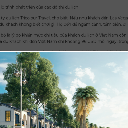
 trình phát triển của các đô thị du lịch
 du lịch Tricolour Travel, cho biết: Nếu như khách đến Las Vega
 du khách không biết chơi gì. Họ đến để ngắm cảnh, tắm biển, đi 
g bộ là lý do khiến mức chi tiêu của khách du lịch ở Việt Nam còn
a du khách khi đến Việt Nam chỉ khoảng 96 USD mỗi ngày, trong 
lịch tiếp tục lặp lại ở tầm vi mô, khi so sánh Hà Tiên với Phú Qu
18, Hà Tiên đón ngang ngửa với 2,6 triệu lượt nhưng doanh thu c
đốc công ty C&T cho biết, đến Phú Quốc du khách có nhiều trải n
 trong đó là phòng cao cấp. Trong khi Hà Tiên chỉ có 174 cơ sở 
àn với chuỗi dịch vu cao cấp đặc trưng của một thành phố du lị
ển du lịch Hà Tiên
m 2019 đến nay, tỉnh Kiên Giang ước đón 1,3 triệu lượt khách
g giữ ngôi đầu bảng về chỉ số thu hút du lịch tại ĐB.SCL, trong
2018, du khách đến Hà Tiên hơn 2,6 triệu lượt, tăng 60 lần so v