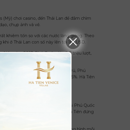
s (Mỹ) chơi casino, đến Thái Lan để đắm chìm
dạo, chụp ảnh và về.
 rất khiêm tốn so với các nước láng giềng. Theo
khi ở Thái Lan con số này lên tới 163 USD.
ốc. Nếu năm 2017, Phú Quốc đón 2,7 triệu lượt,
hỉ đạt 1,400 tỷ đồng.
ghiệm đa dạng. Chỉ tính riêng lưu trú, Phú
lưu trú, phòng cao cấp chỉ chiếm 0,5%. Hà Tiên
ch.
 đến tham quan, du lịch, tập trung tại Phú Quốc
 đó Phú Quốc đứng hạng nhất và TP.Hà Tiên đứng
ới năm 1998. Đồng nghĩa với việc trung bình mỗi