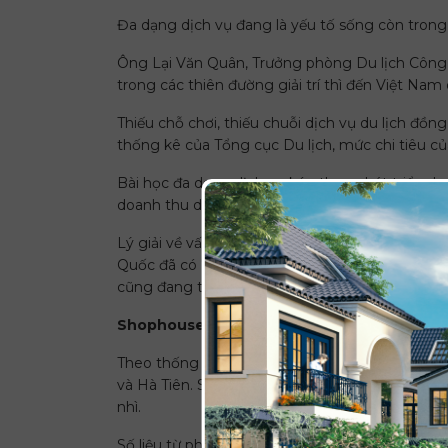
Đa dạng dịch vụ đang là yếu tố sống còn trong lộ
Ông Lại Văn Quân, Trưởng phòng Du lịch Công ty
trong các thiên đường giải trí thì đến Việt Nam
Thiếu chỗ chơi, thiếu chuỗi dịch vụ du lịch đồn
thống kê của Tổng cục Du lịch, mức chi tiêu củ
Bài học đa dạng dịch vụ kéo theo phát triển du 
doanh thu du lịch đạt gần 3,300 tỷ ethì năm 20
Lý giải về vấn đề này, Ông Mai Đức Toàn, giám 
Quốc đã có 710 cơ sở với hơn 20,000 phòng, 35%
cũng đang thiếu đi không gian mua sắm liên ho
Shophouse La Rina: Đón đầu xu thế phát tri
Theo thống kê của sở VHDL Kiên Giang, từ đầu nă
và Hà Tiên. Số liệu này tiếp tục đưa Kiên Gian
nhì.
Số liệu từ phòng Văn hóa Hà Tiên cho biết, năm 