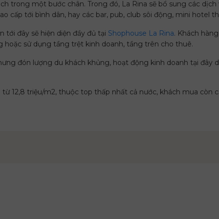
hách trong một bước chân. Trong đó, La Rina sẽ bổ sung các dịc
o cấp tới bình dân, hay các bar, pub, club sôi động, mini hotel t
 tới đây sẽ hiện diện đầy đủ tại
Shophouse La Rina
. Khách hàng 
 hoặc sử dụng tầng trệt kinh doanh, tầng trên cho thuê.
hưng đón lượng du khách khủng, hoạt động kinh doanh tại đây d
 từ 12,8 triệu/m2, thuộc top thấp nhất cả nước, khách mua còn 