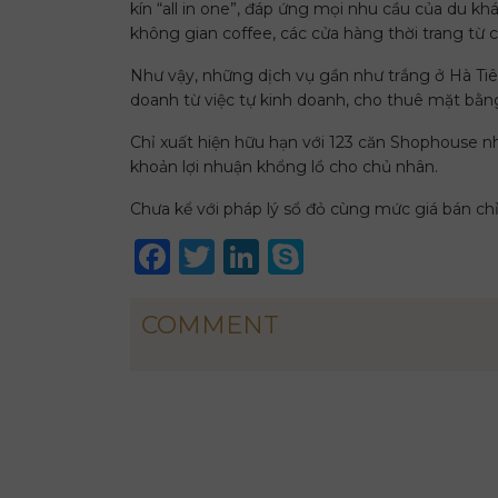
kín “all in one”, đáp ứng mọi nhu cầu của du k
không gian coffee, các cửa hàng thời trang từ ca
Như vậy, những dịch vụ gần như trắng ở Hà Tiên
doanh từ việc tự kinh doanh, cho thuê mặt bằng
Chỉ xuất hiện hữu hạn với 123 căn Shophouse n
khoản lợi nhuận khổng lồ cho chủ nhân.
Chưa kể với pháp lý sổ đỏ cùng mức giá bán chỉ
Facebook
Twitter
LinkedIn
Skype
COMMENT