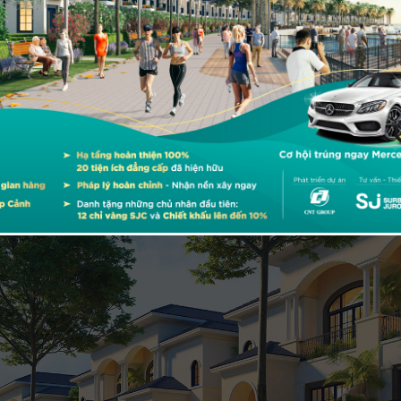
 đến năm 2020, mỗi năm thành phố sẽ đón trên 3 triệu lượt du k