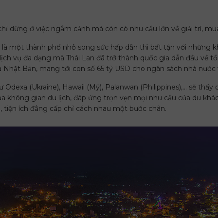
 chỉ dừng ở việc ngắm cảnh mà còn có nhu cầu lớn về giải trí, mu
hỉ là một thành phố nhỏ song sức hấp dẫn thì bất tận với nhữn
h vụ đa dạng mà Thái Lan đã trở thành quốc gia dẫn đầu về tổn
Nhật Bản, mang tới con số 65 tỷ USD cho ngân sách nhà nước 
 Odexa (Ukraine), Hawaii (Mỹ), Palanwan (Philippines),… sẽ thấy d
của không gian du lịch, đáp ứng trọn vẹn mọi nhu cầu của du khá
ên, tiện ích đẳng cấp chỉ cách nhau một bước chân.