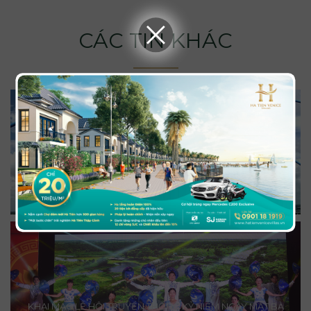
CÁC TIN KHÁC
21 DỰ ÁN XÂY DỰNG APEC HƠN 137.000 TỶ ĐỒNG LỌT TOP
10 SỰ KIỆN NỔI BẬT NHẤT AN GIANG 2025
KHAI MẠC LỄ HỘI TRUYỀN THỐNG KỶ NIỆM NGÀY MẤT BÀ