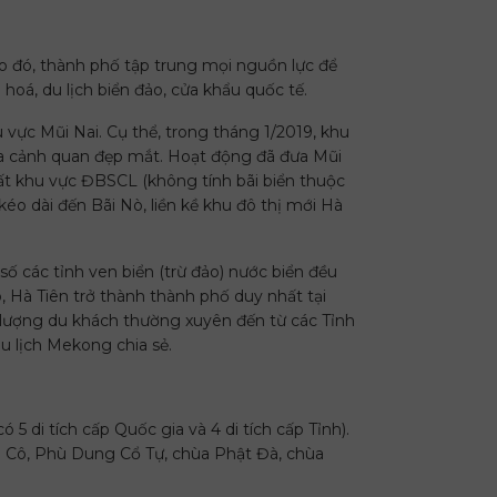
eo đó, thành phố tập trung mọi nguồn lực để
 hoá, du lịch biển đảo, cửa khẩu quốc tế.
 vực Mũi Nai. Cụ thể, trong tháng 1/2019, khu
o ra cảnh quan đẹp mắt. Hoạt động đã đưa Mũi
hất khu vực ĐBSCL (không tính bãi biển thuộc
 kéo dài đến Bãi Nò, liền kề khu đô thị mới Hà
 số các tỉnh ven biển (trừ đảo) nước biển đều
, Hà Tiên trở thành thành phố duy nhất tại
 lượng du khách thường xuyên đến từ các Tỉnh
u lịch Mekong chia sẻ.
5 di tích cấp Quốc gia và 4 di tích cấp Tỉnh).
i Cô, Phù Dung Cổ Tự, chùa Phật Đà, chùa