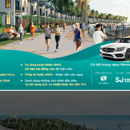
nh nghiệp, nhà đầu tư lớn đến tìm hiểu đầu tư, Hà Tiên thấy đâ
nh Nhàn cho biết.
lịch với tổng vốn đầu tư hàng ngàn tỷ động đang triển khai. Đại
 nghiệp công nghệ cao phát triển chuỗi giá trị tôm lớn nhất Đô
 nhân làm việc, tổng giá trị xuất khẩu trên 2 tỷ USD mỗi năm.
 tháng 11/2018, C&T công bố dự án
Ha Tien Venice Villas
. Đây là k
i thành phố biển Hà Tiên giàu tiềm năng.
huẩn bị đầu tư tại khu vực Mũi Ông Cọp. Vingroup xúc tiến đầu 
 dự án án công viên văn hoá và Làng sinh thái Đông Hồ – Hà Tiên
 đầu tư dự án du lịch nghỉ dưỡng tại một trong các đảo đẹp nhấ