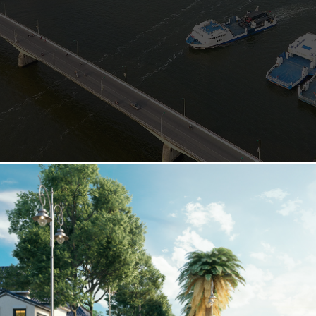
đủ lợi thế để phát triển du lịch đa dạng từ biển, đảo, lễ hội văn 
 nhất cả nước và được mệnh danh là Maldives của Việt Nam. Sắp 
từ trung tâm thành phố ra Đảo Hải Tặc (ước tính chỉ khoảng 20 
ửa khẩu Quốc tế Hà Tiên, thành phố không giấu tham vọng không c
đến từ Phú Quốc. Đó là chưa tính đến, khi hệ thống giao thông