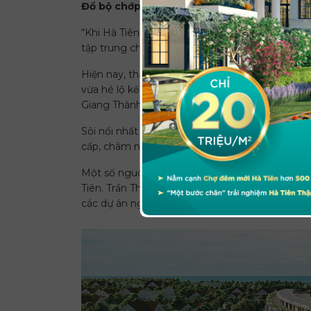
Đổ bộ chớp thời cơ
“Khi Hà Tiên được công nhận thành phố, các doa
tập trung cho phát triển tới” – ông Nguyễn Tha
Hiện nay, thành phố có 12 dự án phát triển du 
vừa hé lộ kế hoạch xây dựng khu phức hợp công
Giang Thành. Dự kiến sẽ có khoảng 40,000 công
Sôi nổi nhất phải kể đến lĩnh vực BĐS. Hạ tuần
cấp, châm ngòi cho “cuộc chiến” BĐS du lịch tạ
Một số nguồn tin cho biết, CT Land hiện đang c
Tiên. Trần Thái Group cũng ráo riết triển khai
các dự án nghỉ dưỡng cũng đang xin chủ trương