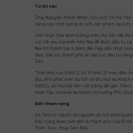
Từ lột xác
Ông Nguyễn Thanh Nhàn, Chủ tịch TP Hà Tiên ch
nâng cao chất lượng du lịch, sản phẩm du lịch, c
Hiện thực hóa định hướng trên, Hà Tiên đã chi 
vực bãi sau của biển Mũi Nai đã được đầu tư cả
Nai trở thành top 5 điểm đến hấp dẫn nhất tron
đảo). Sắp tới, thành phố sẽ tiếp tục đầu tư hàng
Tiên.
“Toàn khu vực ĐBSCL có 13 tỉnh, 21 triệu dân, tr
đục, khó phát triển du lịch và thu hút du khách
ĐBSCL sở hữu bãi tắm cát trắng dài gần 10km, 
miền Tây, chưa kể du khách từ hướng Phú Quốc,
Đến tham vọng
Hà Tiên có nguồn tài nguyên du lịch phong phú. 
Đây cũng được biết đến là thành phố của lễ hộ
Thiên Trúc, chùa Tam Bảo…