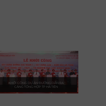
KHỞI CÔNG DỰ ÁN ĐƯỜNG DẪN RA
CẢNG TỔNG HỢP TP HÀ TIÊN