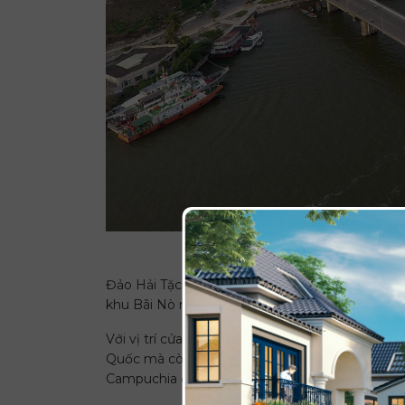
Hà Tiên có đầy 
Đảo Hải Tặc hiện là một trong số quần đảo đẹp
khu Bãi Nò nhằm rút ngắn thời gian di chuyển 
Với vị trí cửa ngõ du lịch Phú Quốc, sở hữu c
Quốc mà còn là điểm đến hấp dẫn cho du khách 
Campuchia đến thăm Hà Tiên càng nhiều