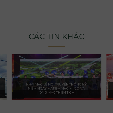
CÁC TIN KHÁC
KHAI MẠC LỄ HỘI TRUYỀN THỐNG KỶ
NIỆM NGÀY MẤT BÀ MẠC MI CÔ VÀ
ÔNG MẠC THIÊN TÍCH