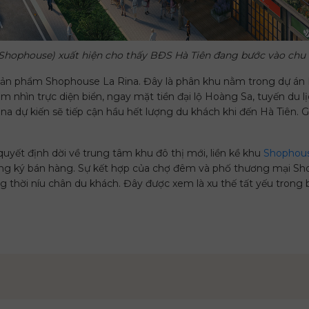
Shophouse) xuất hiện cho thấy BĐS Hà Tiên đang bước vào chu 
 sản phẩm Shophouse La Rina. Đây là phân khu nằm trong dự án Ha
ầm nhìn trực diện biển, ngay mặt tiền đại lộ Hoàng Sa, tuyến du 
a dự kiến sẽ tiếp cận hầu hết lượng du khách khi đến Hà Tiên. G
uyết định dời về trung tâm khu đô thị mới, liền kề khu
Shophous
 đăng ký bán hàng. Sự kết hợp của chợ đêm và phố thương mại Sh
 thời níu chân du khách. Đây được xem là xu thế tất yếu trong b