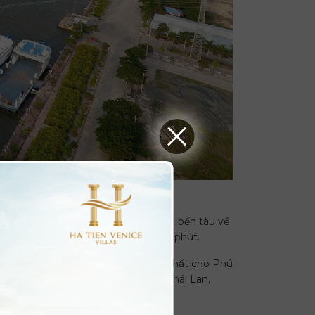
hóa đế cửa khẩu.
tới, Hà Tiên đang có chủ trương dời bến tàu về
phút) và đi Phú Quốc chỉ khoảng 60 phút.
hỉ là khu vực hậu cần trên bộ tốt nhất cho Phú
 Xuyên Á hoàn chỉnh, du khách từ Thái Lan,